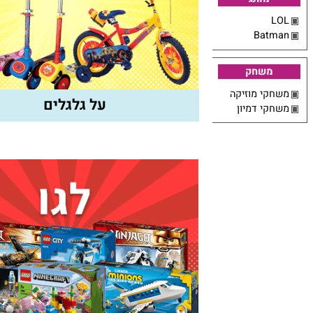
מותג
Bat
משחק
קי מוזיקה
על גלגלים
קי דמיון