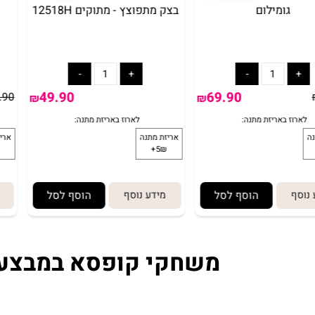
מטמון פיראטים
גומילום
בצק מת
69.90
29.90
₪
89.90
₪
₪
הוסף לסל
מידע נוסף
הוסף לסל
מיד