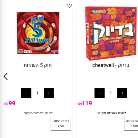
חה מה ? משחק ניחושים
בדיוק - cheatwell
מתנה:
לארוז באריזת מתנה:
מדליק - סטופר
אריזת מתנה
5₪+
119
129
₪
₪