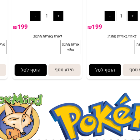
 מוט דחיפה
בימבה מרצדס
199
279
₪
₪
לארוז באריזת מתנה:
לארוז באריזת 
זת מתנה
אריזת מתנה
5₪+
5₪+
הוסף לסל
מידע נוסף
הוסף לסל
מיד