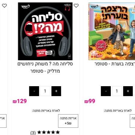
משחקי קופסא במבצע
שחמט
הרצפה בוערת - סטופר
סלי
לארוז באריזת מתנה:
לארוז באריזת 
זת מתנה
אריזת מתנה
5₪+
5₪+
99
69
₪
₪