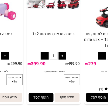
ינוק עם
בימבה מרצדס עם מוט 2ב1
בימבה חד ק
ט דחיפה 3 ב1 – צבע אדום
399.90
279
₪
299.90
₪
499.90
₪
₪