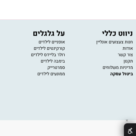
משלוח מהיר
שירות ל
עד הבית תוך מספר ימי עסקים
נציגי שירו
 כללי
על גלגלים
מש
ועים אונליין
אופניים לילדים
משחק
קורקינטים לילדים
משחק
רולר בליידס לילדים
פאזל
בימבה לילדים
משחק
 משלוחים
סמרטרייק
משחק
עסקה
ממונעים לילדים
משחק