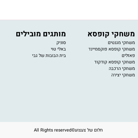
קוחות מקצועי
מחירים תחרותיים
ת זמינים לתמיכה
מחירים הכי טובים בשוק
חקי קופסא
מותגים מובילים
י
י מגנטים
סוניק
11
י קופסא פוקסמיינד
באלי טוי
om
ים
בית הבובות של גבי
ב
ע
י קופסא קודקוד
י הרכבה
י יצירה