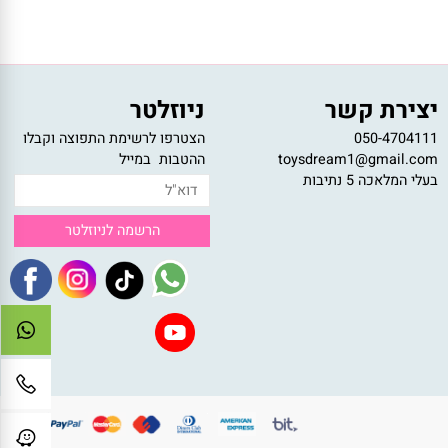
רכישה בטוחה
רכישה מאובטחת דרך האתר
צירת קשר
ניוזלטר
050-47041
הצטרפו לרשימת התפוצה וקבלו
toysdream1@gmail.c
ההטבות במייל
לי המלאכה 5 נתיבות